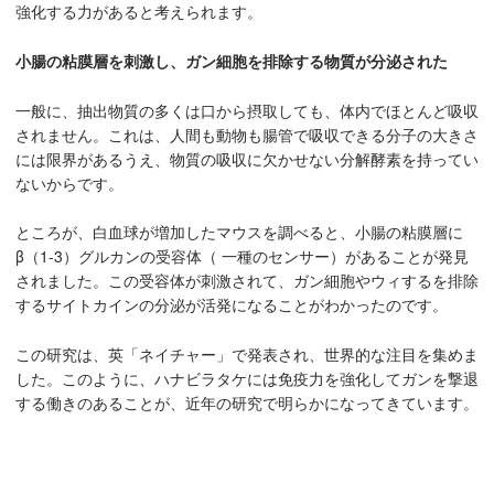
強化する力があると考えられます。
小腸の粘膜層を刺激し、ガン細胞を排除する物質が分泌された
一般に、抽出物質の多くは口から摂取しても、体内でほとんど吸収
されません。これは、人間も動物も腸管で吸収できる分子の大きさ
には限界があるうえ、物質の吸収に欠かせない分解酵素を持ってい
ないからです。
ところが、白血球が増加したマウスを調べると、小腸の粘膜層に
β（1-3）グルカンの受容体（ 一種のセンサー）があることが発見
されました。この受容体が刺激されて、ガン細胞やウィするを排除
するサイトカインの分泌が活発になることがわかったのです。
この研究は、英「ネイチャー」で発表され、世界的な注目を集めま
した。このように、ハナビラタケには免疫力を強化してガンを撃退
する働きのあることが、近年の研究で明らかになってきています。