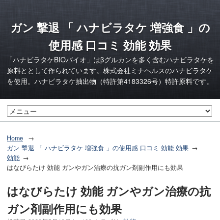
ガン 撃退 「 ハナビラタケ 増強食 」の
使用感 口コミ 効能 効果
「ハナビラタケBIOバイオ」はβグルカンを多く含むハナビラタケを
原料ととして作られています。株式会社ミナヘルスのハナビラタケ
を使用。ハナビラタケ抽出物（特許第4183326号）特許原料です。
Home
ガン 撃退 「 ハナビラタケ 増強食 」の使用感 口コミ 効能 効果
効能
はなびらたけ 効能 ガンやガン治療の抗ガン剤副作用にも効果
はなびらたけ 効能 ガンやガン治療の抗
ガン剤副作用にも効果