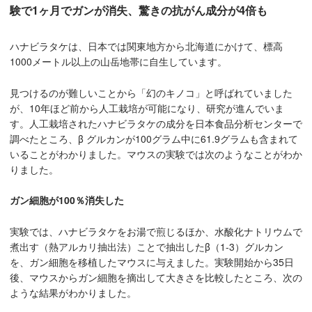
験で1ヶ月でガンが消失、驚きの抗がん成分が4倍も
ハナビラタケは、日本では関東地方から北海道にかけて、標高
1000メートル以上の山岳地帯に自生しています。
見つけるのが難しいことから「幻のキノコ」と呼ばれていました
が、10年ほど前から人工栽培が可能になり、研究が進んでいま
す。人工栽培されたハナビラタケの成分を日本食品分析センターで
調べたところ、β グルカンが100グラム中に61.9グラムも含まれて
いることがわかりました。マウスの実験では次のようなことがわか
りました。
ガン細胞が100％消失した
実験では、ハナビラタケをお湯で煎じるほか、水酸化ナトリウムで
煮出す（熱アルカリ抽出法）ことで抽出したβ（1-3）グルカン
を、ガン細胞を移植したマウスに与えました。実験開始から35日
後、マウスからガン細胞を摘出して大きさを比較したところ、次の
ような結果がわかりました。