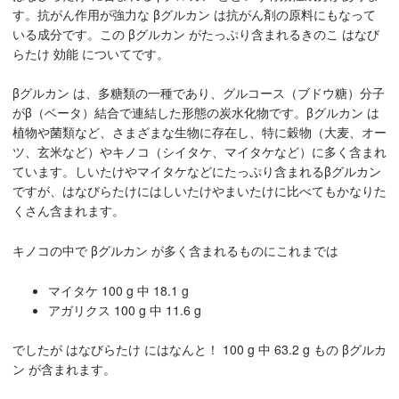
す。抗がん作用が強力な βグルカン は抗がん剤の原料にもなって
いる成分です。この βグルカン がたっぷり含まれるきのこ はなび
らたけ 効能 についてです。
βグルカン は、多糖類の一種であり、グルコース（ブドウ糖）分子
がβ（ベータ）結合で連結した形態の炭水化物です。βグルカン は
植物や菌類など、さまざまな生物に存在し、特に穀物（大麦、オー
ツ、玄米など）やキノコ（シイタケ、マイタケなど）に多く含まれ
ています。しいたけやマイタケなどにたっぷり含まれるβグルカン
ですが、はなびらたけにはしいたけやまいたけに比べてもかなりた
くさん含まれます。
キノコの中で βグルカン が多く含まれるものにこれまでは
マイタケ 100 g 中 18.1 g
アガリクス 100 g 中 11.6 g
でしたが はなびらたけ にはなんと！ 100 g 中 63.2 g もの βグルカ
ン が含まれます。