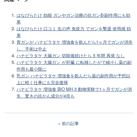
はなびらたけ 効能 ガンやガン治療の抗ガン剤副作用にも効
果
はなびらたけ 口コミ 生の声 免疫力 でガンを撃退 使用感 効
果
胃ガンが ハナビラタケ 増強食を飲んだら1ヶ月でガンが消失
し、手術は中止
ハナビラタケ 大腸ガン 切除後続けたら 5 年間 再発 なし
ハナビラタケ 大腸ガン が肝臓 に転移したがで縮小し薬の副
作用も最小限に
乳ガン ハナビラタケ 増強食を飲んだら薬の副作用が予想以
上に軽く仕事にも完全復帰
ハナビラタケ 増強食 BIO MH-3 動物実験で1ヶ月でガンが消
失、驚きの抗がん成分が4倍も
前の記事