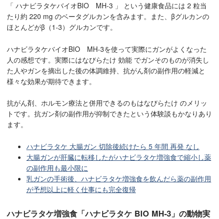
「 ハナビラタケバイオBIO MH-3 」 という健康食品には 2 粒当
たり約 220 mg のベータグルカンを含みます。また、βグルカンの
ほとんどがβ（1-3）グルカンです。
ハナビラタケバイオBIO MH-3を使って実際にガンがよくなった
人の感想です。実際にはなびらたけ 効能 でガンそのものが消失し
た人やガンを摘出した後の体調維持、抗がん剤の副作用の軽減と
様々な効果が期待できます。
抗がん剤、ホルモン療法と併用できるのもはなびらたけ のメリッ
トです。抗ガン剤の副作用が抑制できたという体験談もかなりあり
ます。
ハナビラタケ 大腸ガン 切除後続けたら 5 年間 再発 なし
大腸ガンが肝臓に転移したがハナビラタケ増強食で縮小し薬
の副作用も最小限に
乳ガンの手術後、ハナビラタケ増強食を飲んだら薬の副作用
が予想以上に軽く仕事にも完全復帰
ハナビラタケ増強食「ハナビラタケ BIO MH-3」の動物実