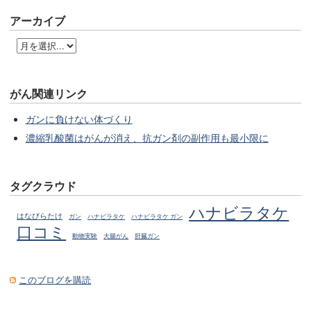
アーカイブ
がん関連リンク
ガンに負けない体づくり
濃縮乳酸菌はがんが消え、抗ガン剤の副作用も最小限に
タグクラウド
ハナビラタケ
はなびらたけ
ガン
ハナビラタケ
ハナビラタケ ガン
口コミ
動物実験
大腸がん
肝臓ガン
このブログを購読