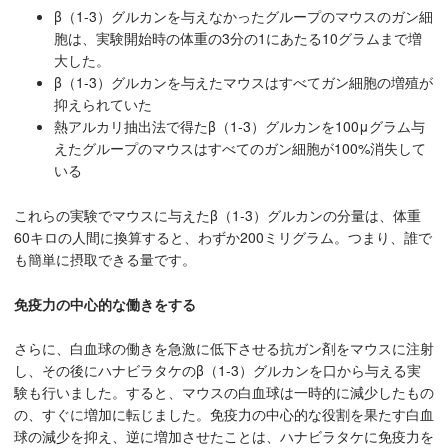
β（1-3）グルカンを与えなかったグループのマウスのガン細
胞は、実験開始時の体重の3分の1にあたる10グラムまで増
大した。
β（1-3）グルカンを与えたマウスはすべてガン細胞の増殖が
抑えられていた
熱アルカリ抽出法で得たβ（1-3）グルカンを100μグラム与
えたグループのマウスはすべてのガン細胞が100%消失して
いる
これらの実験でマウスに与えたβ（1-3）グルカンの分量は、体重
60キロの人間に換算すると、わずか200ミリグラム。つまり、誰で
も簡単に摂取できる量です。
免疫力の中心的な働きをする
さらに、白血球の働きを急激に低下させる抗ガン剤をマウスに注射
し、その後にハナビラタケのβ（1-3）グルカンを口から与える実
験も行いました。すると、マウスの白血球は一時的に減少したもの
の、すぐに増加に転じました。免疫力の中心的な役割を果たす白血
球の減少を抑え、逆に増加させたことは、ハナビラタケに免疫力を