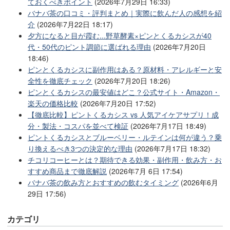
ておくべきポイント
(2026年7月29日 16:33)
バナバ茶の口コミ・評判まとめ｜実際に飲んだ人の感想を紹
介
(2026年7月22日 18:17)
夕方になると目が霞む...野草酵素×ピンとくるカシスが40
代・50代のピント調節に選ばれる理由
(2026年7月20日
18:46)
ピンとくるカシスに副作用はある？原材料・アレルギーと安
全性を徹底チェック
(2026年7月20日 18:26)
ピンとくるカシスの最安値はどこ？公式サイト・Amazon・
楽天の価格比較
(2026年7月20日 17:52)
【徹底比較】ピントくるカシス vs 人気アイケアサプリ！成
分・製法・コスパを並べて検証
(2026年7月17日 18:49)
ピントくるカシスとブルーベリー・ルテインは何が違う？乗
り換えるべき3つの決定的な理由
(2026年7月17日 18:32)
チコリコーヒーとは？期待できる効果・副作用・飲み方・お
すすめ商品まで徹底解説
(2026年7月 6日 17:54)
バナバ茶の飲み方とおすすめの飲むタイミング
(2026年6月
29日 17:56)
カテゴリ