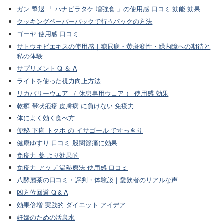
ガン 撃退 「 ハナビラタケ 増強食 」の使用感 口コミ 効能 効果
クッキングペーパーパックで行うパックの方法
ゴーヤ 使用感 口コミ
サトウキビエキスの使用感｜糖尿病・黄斑変性・緑内障への期待と
私の体験
サプリメント Q ＆ A
ライトを使った視力向上方法
リカバリーウェア （ 休息専用ウェア ） 使用感 効果
乾癬 帯状疱疹 皮膚病 に負けない 免疫力
体によく効く食べ方
便秘 下痢 トクホ の イサゴール ですっきり
健康ゆすり 口コミ 股関節痛に効果
免疫力 薬 より効果的
免疫力 アップ 温熱療法 使用感 口コミ
八酵麗茶の口コミ・評判・体験談｜愛飲者のリアルな声
凶方位回避 Q & A
効果倍増 実践的 ダイエット アイデア
妊婦のための活泉水