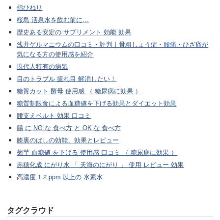
指ひねり
桜島 活泉水を飲む前に…
歴史ある安定の サプリメント 効能 効果
浅井ゲルマニウムの口コミ・評判｜骨粗しょう症・腰痛・ひざ痛が
気になる方の使用感を紹介
現代人特有の病気
目のトラブル 疲れ目 解消したい！
糖質カット 酵母 使用感 （ 糖尿病に効果 ）
糖質制限食による血糖値を下げる効果とダイエット効果
腰支えベルト 効果 口コミ
腸 に NG な 食べ方 と OK な 食べ方
膝裏のばしの効能、効果とレビュー
菊芋 血糖値 を下げる 使用感 口コミ （ 糖尿病に効果 ）
赤穂化成 にがり水 「 天海のにがり 」 使用 レビュー 効果
高濃度 1.2 ppm 以上の 水素水
タグクラウド