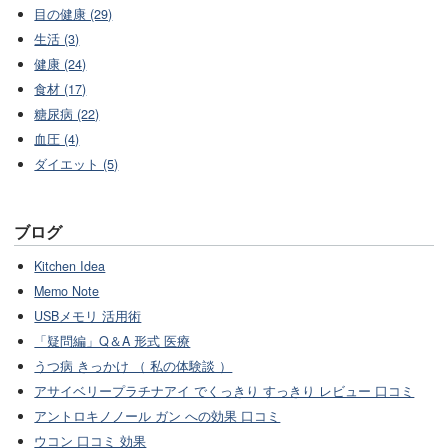
目の健康 (29)
生活 (3)
健康 (24)
食材 (17)
糖尿病 (22)
血圧 (4)
ダイエット (5)
ブログ
Kitchen Idea
Memo Note
USBメモリ 活用術
「疑問編」Q＆A 形式 医療
うつ病 きっかけ （ 私の体験談 ）
アサイベリープラチナアイ でくっきり すっきり レビュー 口コミ
アントロキノノール ガン への効果 口コミ
ウコン 口コミ 効果