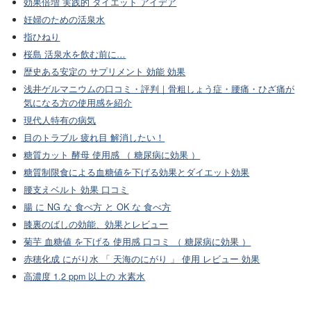
効果倍増 実践的 ダイエット アイデア
妊婦のための活泉水
指ひねり
桜島 活泉水を飲む前に…
歴史ある安定の サプリメント 効能 効果
浅井ゲルマニウムの口コミ・評判｜骨粗しょう症・腰痛・ひざ痛が
気になる方の使用感を紹介
現代人特有の病気
目のトラブル 疲れ目 解消したい！
糖質カット 酵母 使用感 （ 糖尿病に効果 ）
糖質制限食による血糖値を下げる効果とダイエット効果
腰支えベルト 効果 口コミ
腸 に NG な 食べ方 と OK な 食べ方
膝裏のばしの効能、効果とレビュー
菊芋 血糖値 を下げる 使用感 口コミ （ 糖尿病に効果 ）
赤穂化成 にがり水 「 天海のにがり 」 使用 レビュー 効果
高濃度 1.2 ppm 以上の 水素水