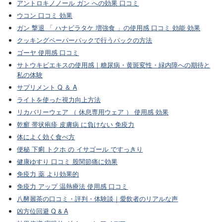
アントロキノノール ガン への効果 口コミ
ウコン 口コミ 効果
ガン 撃退 「 ハナビラタケ 増強食 」の使用感 口コミ 効能 効果
クッキングペーパーパックで行うパックの方法
ゴーヤ 使用感 口コミ
サトウキビエキスの使用感｜糖尿病・黄斑変性・緑内障への期待と
私の体験
サプリメント Q ＆ A
ライトを使った視力向上方法
リカバリーウェア （ 休息専用ウェア ） 使用感 効果
乾癬 帯状疱疹 皮膚病 に負けない 免疫力
体によく効く食べ方
便秘 下痢 トクホ の イサゴール ですっきり
健康ゆすり 口コミ 股関節痛に効果
免疫力 薬 より効果的
免疫力 アップ 温熱療法 使用感 口コミ
八酵麗茶の口コミ・評判・体験談｜愛飲者のリアルな声
凶方位回避 Q & A