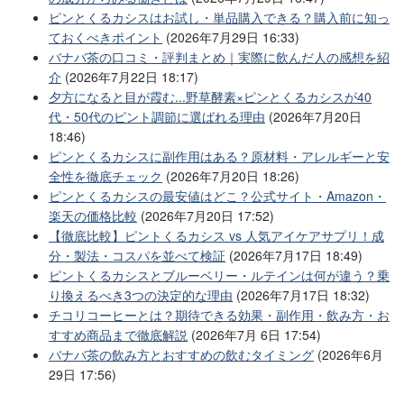
ピンとくるカシスはお試し・単品購入できる？購入前に知っ
ておくべきポイント
(2026年7月29日 16:33)
バナバ茶の口コミ・評判まとめ｜実際に飲んだ人の感想を紹
介
(2026年7月22日 18:17)
夕方になると目が霞む...野草酵素×ピンとくるカシスが40
代・50代のピント調節に選ばれる理由
(2026年7月20日
18:46)
ピンとくるカシスに副作用はある？原材料・アレルギーと安
全性を徹底チェック
(2026年7月20日 18:26)
ピンとくるカシスの最安値はどこ？公式サイト・Amazon・
楽天の価格比較
(2026年7月20日 17:52)
【徹底比較】ピントくるカシス vs 人気アイケアサプリ！成
分・製法・コスパを並べて検証
(2026年7月17日 18:49)
ピントくるカシスとブルーベリー・ルテインは何が違う？乗
り換えるべき3つの決定的な理由
(2026年7月17日 18:32)
チコリコーヒーとは？期待できる効果・副作用・飲み方・お
すすめ商品まで徹底解説
(2026年7月 6日 17:54)
バナバ茶の飲み方とおすすめの飲むタイミング
(2026年6月
29日 17:56)