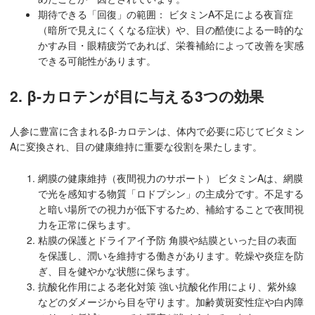
期待できる「回復」の範囲： ビタミンA不足による夜盲症
（暗所で見えにくくなる症状）や、目の酷使による一時的な
かすみ目・眼精疲労であれば、栄養補給によって改善を実感
できる可能性があります。
2. β-カロテンが目に与える3つの効果
人参に豊富に含まれるβ-カロテンは、体内で必要に応じてビタミン
Aに変換され、目の健康維持に重要な役割を果たします。
網膜の健康維持（夜間視力のサポート） ビタミンAは、網膜
で光を感知する物質「ロドプシン」の主成分です。不足する
と暗い場所での視力が低下するため、補給することで夜間視
力を正常に保ちます。
粘膜の保護とドライアイ予防 角膜や結膜といった目の表面
を保護し、潤いを維持する働きがあります。乾燥や炎症を防
ぎ、目を健やかな状態に保ちます。
抗酸化作用による老化対策 強い抗酸化作用により、紫外線
などのダメージから目を守ります。加齢黄斑変性症や白内障