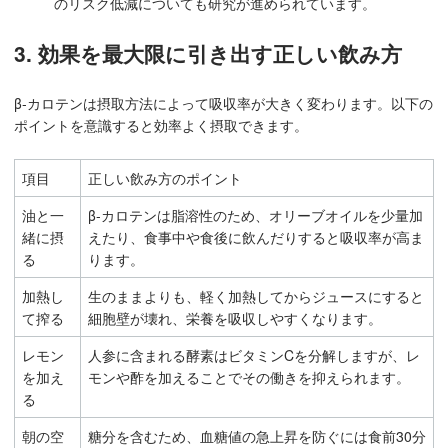
のリスク低減についても研究が進められています。
3. 効果を最大限に引き出す正しい飲み方
β-カロテンは摂取方法によって吸収率が大きく変わります。以下の
ポイントを意識すると効率よく摂取できます。
項目
正しい飲み方のポイント
油と一
β-カロテンは脂溶性のため、オリーブオイルを少量加
緒に摂
えたり、食事中や食後に飲んだりすると吸収率が高ま
る
ります。
加熱し
生のままよりも、軽く加熱してからジュースにすると
て搾る
細胞壁が壊れ、栄養を吸収しやすくなります。
レモン
人参に含まれる酵素はビタミンCを分解しますが、レ
を加え
モンや酢を加えることでその働きを抑えられます。
る
朝の空
糖分を含むため、血糖値の急上昇を防ぐには食前30分