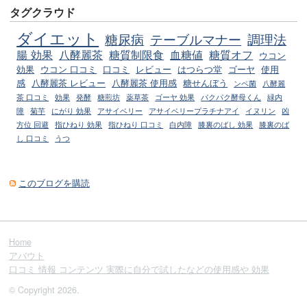
タグクラウド
ダイエット
糖尿病
テーブルマナー
調理法
腸 効果
八酵麗茶
糖質制限食
血糖値
糖質オフ
ウコン
効果
ウコン 口コミ
口コミ
レビュー
はつらつ堂
ゴーヤ
使用
感
八酵麗茶 レビュー
八酵麗茶 使用感
糖せんぼう
ンペ菌
八酵麗
茶 口コミ
効果
発酵
糖煎坊
薬草茶
ゴーヤ 効果
パクパク酵母くん
緑内
障
菊芋
にがり 効果
アサイベリー
アサイベリープラチナアイ
イヌリン
凶
方位 回避
指ひねり 効果
指ひねり 口コミ
白内障
膝裏のばし 効果
膝裏のば
し 口コミ
うつ
このブログを購読
Home
アバウト
口コミ 情報 コンテンツ 実際に自分で試したなどの使用感や 効果
© Copyright 2026.