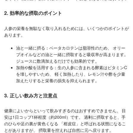
2. 効率的な摂取のポイント
人参の栄養を無駄なく取り入れるためには、いくつかのポイントが
あります。
油と一緒に摂る：ベータカロテンは脂溶性のため、 オリー
ブオイルなどの油と一緒に摂取すると吸収率が高まります。
ジュースに数滴加えるだけでも効果的です。
加熱や酸を活用する：生の人参に含まれる酵素はビタミンC
を壊しやすいため、 軽く加熱したり、レモン汁や酢を少量
加えたりすると栄養の損失を抑えられます。
3. 正しい飲み方と注意点
健康によいからといって飲みすぎるのはおすすめできません。 目
安は1日コップ1杯程度（約200ml）です。 過剰に摂取すると、手
のひらや足の裏が黄色くなる 「柑皮症」と呼ばれる状態になるこ
とがありますが、 摂取量を控えれば自然に元へ戻ります。