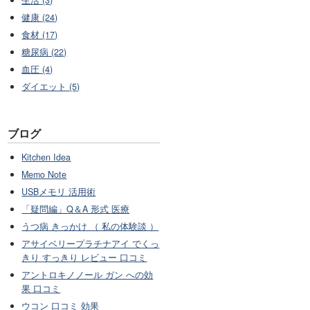
健康 (24)
食材 (17)
糖尿病 (22)
血圧 (4)
ダイエット (5)
ブログ
Kitchen Idea
Memo Note
USBメモリ 活用術
「疑問編」Q＆A 形式 医療
うつ病 きっかけ （ 私の体験談 ）
アサイベリープラチナアイ でくっ
きり すっきり レビュー 口コミ
アントロキノノール ガン への効
果 口コミ
ウコン 口コミ 効果