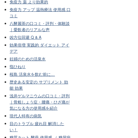
免疫力 薬 より効果的
免疫力 アップ 温熱療法 使用感 口
コミ
八酵麗茶の口コミ・評判・体験談
｜愛飲者のリアルな声
凶方位回避 Q & A
効果倍増 実践的 ダイエット アイ
デア
妊婦のための活泉水
指ひねり
桜島 活泉水を飲む前に…
歴史ある安定の サプリメント 効
能 効果
浅井ゲルマニウムの口コミ・評判
｜骨粗しょう症・腰痛・ひざ痛が
気になる方の使用感を紹介
現代人特有の病気
目のトラブル 疲れ目 解消した
い！
糖質カット 酵母 使用感 （ 糖尿病