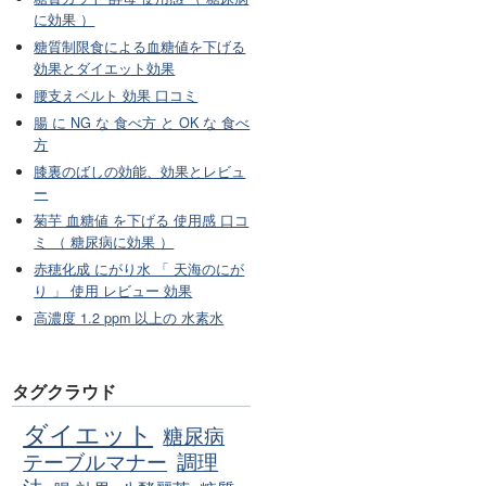
に効果 ）
糖質制限食による血糖値を下げる
効果とダイエット効果
腰支えベルト 効果 口コミ
腸 に NG な 食べ方 と OK な 食べ
方
膝裏のばしの効能、効果とレビュ
ー
菊芋 血糖値 を下げる 使用感 口コ
ミ （ 糖尿病に効果 ）
赤穂化成 にがり水 「 天海のにが
り 」 使用 レビュー 効果
高濃度 1.2 ppm 以上の 水素水
タグクラウド
ダイエット
糖尿病
テーブルマナー
調理