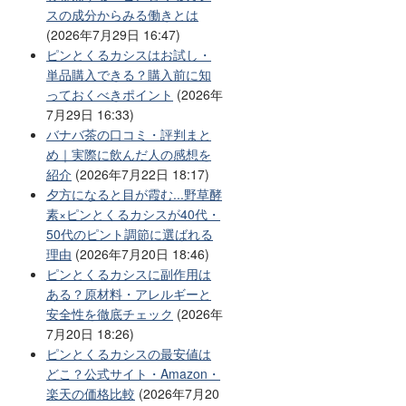
スの成分からみる働きとは
(2026年7月29日 16:47)
ピンとくるカシスはお試し・
単品購入できる？購入前に知
っておくべきポイント
(2026年
7月29日 16:33)
バナバ茶の口コミ・評判まと
め｜実際に飲んだ人の感想を
紹介
(2026年7月22日 18:17)
夕方になると目が霞む...野草酵
素×ピンとくるカシスが40代・
50代のピント調節に選ばれる
理由
(2026年7月20日 18:46)
ピンとくるカシスに副作用は
ある？原材料・アレルギーと
安全性を徹底チェック
(2026年
7月20日 18:26)
ピンとくるカシスの最安値は
どこ？公式サイト・Amazon・
楽天の価格比較
(2026年7月20