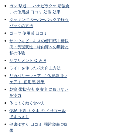
ガン 撃退 「 ハナビラタケ 増強食
」の使用感 口コミ 効能 効果
クッキングペーパーパックで行う
パックの方法
ゴーヤ 使用感 口コミ
サトウキビエキスの使用感｜糖尿
病・黄斑変性・緑内障への期待と
私の体験
サプリメント Q ＆ A
ライトを使った視力向上方法
リカバリーウェア （ 休息専用ウ
ェア ） 使用感 効果
乾癬 帯状疱疹 皮膚病 に負けない
免疫力
体によく効く食べ方
便秘 下痢 トクホ の イサゴール
ですっきり
健康ゆすり 口コミ 股関節痛に効
果