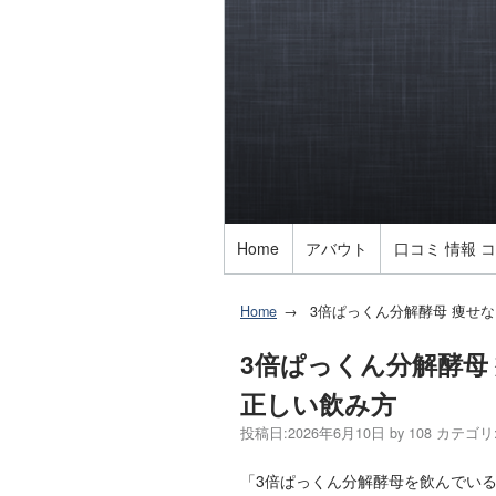
Home
アバウト
口コミ 情報 
Home
3倍ぱっくん分解酵母 痩せ
3倍ぱっくん分解酵母
正しい飲み方
投稿日:
2026年6月10日
by
108
カテゴリ
「3倍ぱっくん分解酵母を飲んでいるの