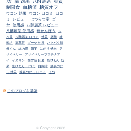
法
腸 効果
八酵麗茶
糖質
制限食
血糖値
糖質オフ
ウコン 効果
ウコン 口コミ
口コ
ミ
レビュー
はつらつ堂
ゴー
ヤ
使用感
八酵麗茶 レビュー
八酵麗茶 使用感
糖せんぼう
ン
ペ菌
八酵麗茶 口コミ
効果
発酵
糖
煎坊
薬草茶
ゴーヤ 効果
パクパク酵
母くん
緑内障
菊芋
にがり 効果
ア
サイベリー
アサイベリープラチナア
イ
イヌリン
凶方位 回避
指ひねり 効
果
指ひねり 口コミ
白内障
膝裏のば
し 効果
膝裏のばし 口コミ
うつ
このブログを購読
© Copyright 2026.