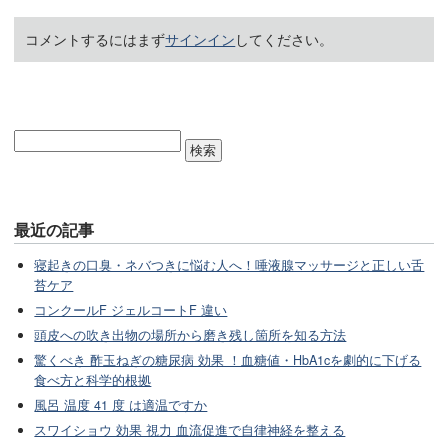
コメントするにはまず
サインイン
してください。
最近の記事
寝起きの口臭・ネバつきに悩む人へ！唾液腺マッサージと正しい舌
苔ケア
コンクールF ジェルコートF 違い
頭皮への吹き出物の場所から磨き残し箇所を知る方法
驚くべき 酢玉ねぎの糖尿病 効果 ！血糖値・HbA1cを劇的に下げる
食べ方と科学的根拠
風呂 温度 41 度 は適温ですか
スワイショウ 効果 視力 血流促進で自律神経を整える