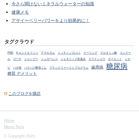
今さら聞けないミネラルウォーターの知識
健康メモ
アサイーベリーパワーをより効果的に！
タグクラウド
PMS
β-エンドルフィン
アマルガム
イッチノン 口コミ
クーリング
グルタミン酸
コンクー
ル
ゴーヤ
シャンプー
シュガーレス
ジェネリック医薬品
スワイショウ
ダイエット
ニキ
糖尿病
歯周病
ビ
バネ指
パクパク酵母くん
ブラックファーストプログラム
糖質 デメリット
このブログを購読
Home
Memo Note
© Copyright 2025.