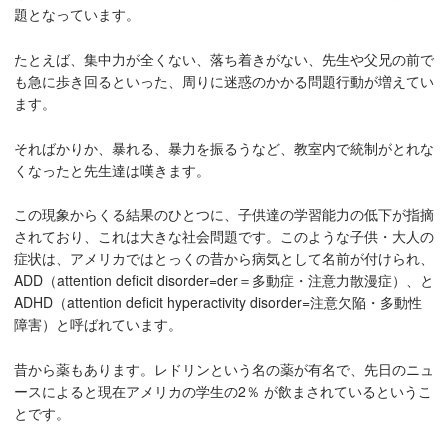
題となっています。
たとえば、集中力が全くない、落ち着きがない、先生や父兄の前で
も急に歩き回るといった、周りに迷惑のかかる問題行動が増えてい
ます。
そればかりか、暴れる、暴力を振るうなど、教室内で統制がとれな
くなったと先生達は嘆きます。
この現象からくる結果のひとつに、子供達の学習能力の低下が指摘
されており、これは大きな社会問題です。このような子供・大人の
症状は、アメリカではとっくの昔から病気として名前が付けられ、
ADD（attention deficit disorder=der＝多動症・注意力散漫症）、と
ADHD（attention deficit hyperactivity disorder=注意欠陥・多動性
障害）と呼ばれています。
昔から薬もあります。レドリンという名の薬が有名で、先日のニュ
ースによると現在アメリカの学生の2％ が飲まされているというこ
とです。