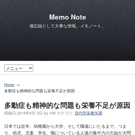
Memo Note
備忘録として大事な情報。メモノート。
Home
多動症も精神的な問題も栄養不足が原因
多動症も精神的な問題も栄養不足が原因
投稿日:
2019年4月 3日
by
108
カテゴリ:
現代型栄養失調
日本では近年、幼稚園から大学、そして職場にいたるまで、つま
り、幼児、児童、学生、職についている人達の集中力の欠如が大問