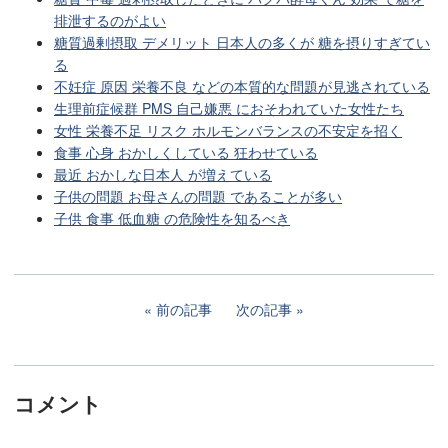
排泄するのがよい
糖質過剰摂取 デメリット 日本人の多くが 糖を摂りすぎてい
る
不妊症 原因 栄養不良 などの本質的な問題が見逃されている
生理前症候群 PMS 自己嫌悪 におそわれていた女性たち
女性 栄養不足 リスク ホルモンバランスの不安定を招く
食事 心身 おかしくしている 狂わせている
最近 おかしな日本人 が増えている
子供の問題 お母さんの問題 であることが多い
子供 食事 低血糖 の危険性を知るべき
前の記事
次の記事
コメント