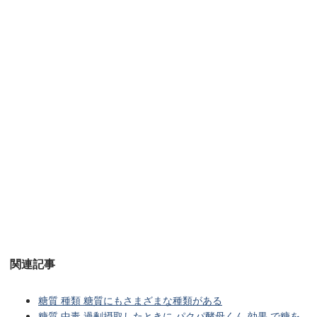
関連記事
糖質 種類 糖質にもさまざまな種類がある
糖質 中毒 過剰摂取したときに パクパ酵母くん 効果 で糖を