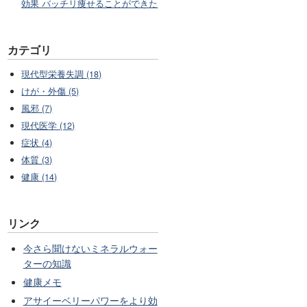
効果 バッチリ痩せることができた
カテゴリ
現代型栄養失調 (18)
けが・外傷 (5)
風邪 (7)
現代医学 (12)
症状 (4)
体質 (3)
健康 (14)
リンク
今さら聞けないミネラルウォー
ターの知識
健康メモ
アサイーベリーパワーをより効