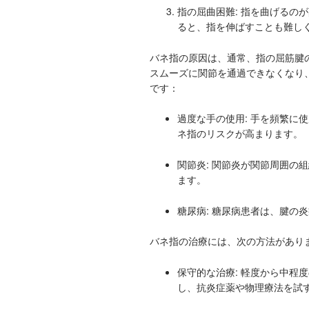
指の屈曲困難: 指を曲げるのが
ると、指を伸ばすことも難し
バネ指の原因は、通常、指の屈筋腱
スムーズに関節を通過できなくなり
です：
過度な手の使用: 手を頻繁に
ネ指のリスクが高まります。
関節炎: 関節炎が関節周囲の
ます。
糖尿病: 糖尿病患者は、腱の
バネ指の治療には、次の方法があり
保守的な治療: 軽度から中程
し、抗炎症薬や物理療法を試