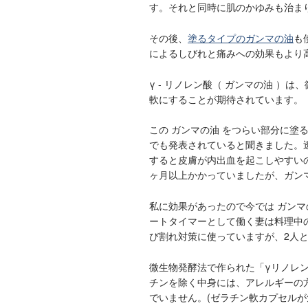
す。それと同時に肌のかゆみも治ま
その後、
塗るタイプのガンマの油
も
によるしびれと痛みへの効果もより
γ - リノレン酸（ ガンマの油 
軟にすることが期待されています。
この ガンマの油 をつらい部分に塗
でも発表されていると聞きました。
すると皮膚が内出血を起こしやすい
ヶ月以上かかっていましたが、ガン
私に効果があったので今では ガンマ
ートタイマーとして働く妻は料理中
び割れ対策に使っていますが、2人
微生物発酵法で作られた「γリノレン酸(g
チンを除く中身には、アレルギーの
でいません。(ゼラチン軟カプセル