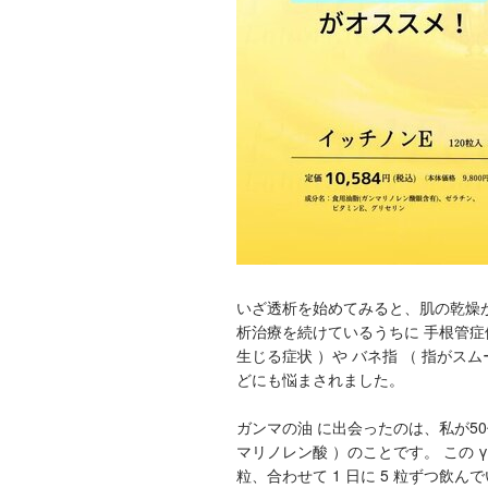
いざ透析を始めてみると、肌の乾燥
析治療を続けているうちに 手根管症
生じる症状 ）や バネ指 （ 指がス
どにも悩まされました。
ガンマの油 に出会ったのは、私が50代
マリノレン酸 ）のことです。 この γ 
粒、合わせて 1 日に 5 粒ずつ