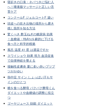
寝起きの口臭・ネバつきに悩む人
へ！唾液腺マッサージと正しい舌
苔ケア
コンクールF ジェルコートF 違い
頭皮への吹き出物の場所から磨き
残し箇所を知る方法
驚くべき 酢玉ねぎの糖尿病 効果
！血糖値・HbA1cを劇的に下げる
食べ方と科学的根拠
風呂 温度 41 度 は適温ですか
スワイショウ 効果 視力 血流促進
で自律神経を整える
接触性皮膚炎 夏に多い赤いプツプ
ツがかゆい
熱中症 サイン しょっぱい汗もサ
インのひとつ
糖を食べる酵母 パクパク酵母くん
ダイエットや血糖値の調整に役立
つ
ゴーヤジュース 効能 ダイエット