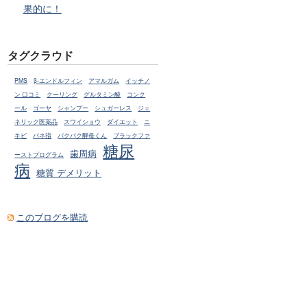
果的に！
タグクラウド
PMS
β-エンドルフィン
アマルガム
イッチノ
ン 口コミ
クーリング
グルタミン酸
コンク
ール
ゴーヤ
シャンプー
シュガーレス
ジェ
ネリック医薬品
スワイショウ
ダイエット
ニ
キビ
バネ指
パクパク酵母くん
ブラックファ
糖尿
歯周病
ーストプログラム
病
糖質 デメリット
このブログを購読