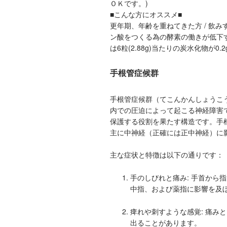
ＯＫです。)
■こんな方にオススメ■
更年期、年齢を重ねてきた方 / 飲
ン酸をつくる為の酵素の働きが低下す
は6粒(2.88g)当たりの炭水化物が0.
手根管症候群
手根管症候群（てこんかんしょうこうぐん、英
内での圧迫によって起こる神経障害
保護する役割を果たす構造です。手
主に中神経（正確には正中神経）に
主な症状と特徴は以下の通りです：
手のしびれと痛み: 手首から
中指、および薬指に影響を及
痺れや刺すような感覚: 痛み
出ることがあります。