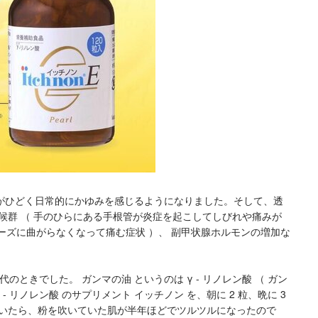
がひどく日常的にかゆみを感じるようになりました。そして、透
候群 （ 手のひらにある手根管が炎症を起こしてしびれや痛みが
ムーズに曲がらなくなって痛む症状 ）、 副甲状腺ホルモンの増加な
のときでした。 ガンマの油 というのは γ - リノレン酸 （ ガン
- リノレン酸 のサプリメント イッチノン を、朝に 2 粒、晩に 3
飲んでいたら、粉を吹いていた肌が半年ほどでツルツルになったので