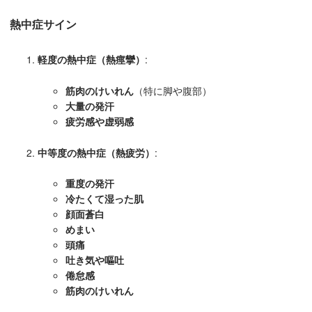
熱中症サイン
軽度の熱中症（熱痙攣）
:
筋肉のけいれん
（特に脚や腹部）
大量の発汗
疲労感や虚弱感
中等度の熱中症（熱疲労）
:
重度の発汗
冷たくて湿った肌
顔面蒼白
めまい
頭痛
吐き気や嘔吐
倦怠感
筋肉のけいれん