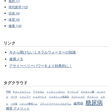
風邪 (7)
現代医学 (12)
症状 (4)
体質 (3)
健康 (14)
リンク
今さら聞けないミネラルウォーターの知識
健康メモ
アサイーベリーパワーをより効果的に！
タグクラウド
PMS
β-エンドルフィン
アマルガム
イッチノン 口コミ
クーリング
グルタミン酸
コンクー
ル
ゴーヤ
シャンプー
シュガーレス
ジェネリック医薬品
スワイショウ
ダイエット
ニキ
糖尿病
歯周病
ビ
バネ指
パクパク酵母くん
ブラックファーストプログラム
糖質 デメリット