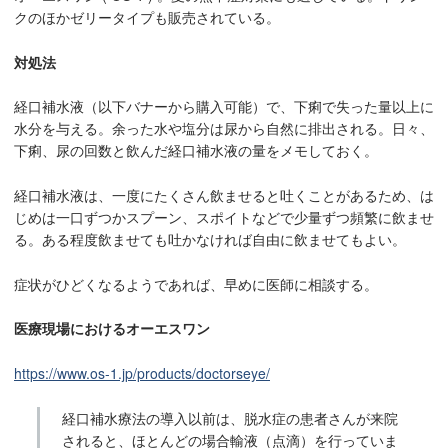
クのほかゼリータイプも販売されている。
対処法
経口補水液（以下バナーから購入可能）で、下痢で失った量以上に
水分を与える。余った水や塩分は尿から自然に排出される。日々、
下痢、尿の回数と飲んだ経口補水液の量をメモしておく。
経口補水液は、一度にたくさん飲ませると吐くことがあるため、は
じめは一口ずつかスプーン、スポイトなどで少量ずつ頻繁に飲ませ
る。ある程度飲ませても吐かなければ自由に飲ませてもよい。
症状がひどくなるようであれば、早めに医師に相談する。
医療現場におけるオーエスワン
https://www.os-1.jp/products/doctorseye/
経口補水療法の導入以前は、脱水症の患者さんが来院
されると、ほとんどの場合輸液（点滴）を行っていま