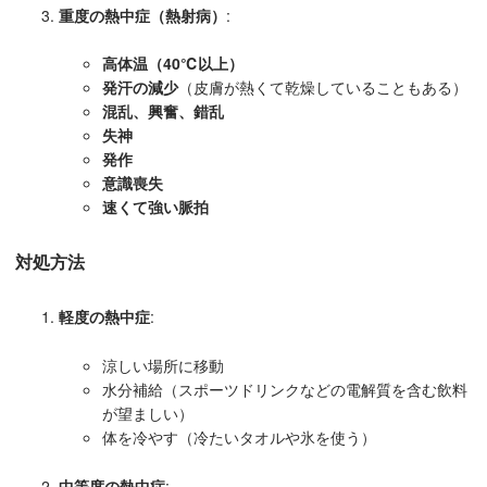
重度の熱中症（熱射病）
:
高体温（40℃以上）
発汗の減少
（皮膚が熱くて乾燥していることもある）
混乱、興奮、錯乱
失神
発作
意識喪失
速くて強い脈拍
対処方法
軽度の熱中症
:
涼しい場所に移動
水分補給（スポーツドリンクなどの電解質を含む飲料
が望ましい）
体を冷やす（冷たいタオルや氷を使う）
中等度の熱中症
: