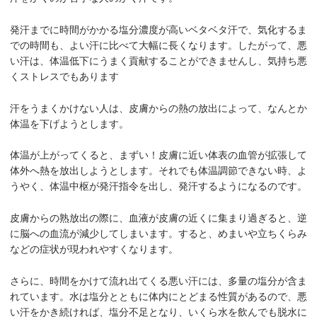
発汗までに時間がかかる塩分濃度が高いベタベタ汗で、気化するま
での時間も、よい汗に比べて大幅に長くなります。したがって、悪
い汗は、体温低下にうまく貢献することができませんし、気持ち悪
くストレスでもあります
汗をうまくかけない人は、皮膚からの熱の放出によって、なんとか
体温を下げようとします。
体温が上がってくると、まずい！皮膚に近い体表の血管が拡張して
体外へ熱を放出しようとします。それでも体温調節できない時、よ
うやく、体温中枢が発汗指令を出し、発汗するようになるのです。
皮膚からの熟放出の際に、血液が皮膚の近くに集まり過ぎると、逆
に脳への血流が減少してしまいます。すると、めまいや立ちくらみ
などの症状が現われやすくなります。
さらに、時間をかけて流れ出てくる悪い汗には、多量の塩分が含ま
れています。水は塩分とともに体内にとどまる性質があるので、悪
い汗をかき続ければ、塩分不足となり、いくら水を飲んでも脱水に