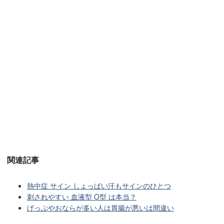
関連記事
熱中症 サイン しょっぱい汗もサインのひとつ
刺されやすい 血液型 O型 は本当？
げっぷやおならが多い人は胃腸が悪いは間違い