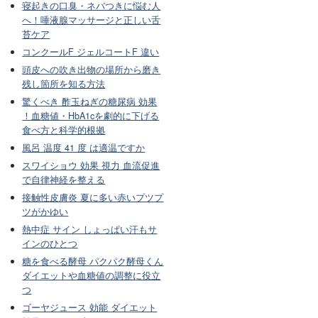
寝起きの口臭・ネバつきに悩む人
へ！唾液腺マッサージと正しい舌
苔ケア
コンクールF ジェルコートF 違い
頭皮への吹き出物の場所から磨き
残し箇所を知る方法
驚くべき 酢玉ねぎの糖尿病 効果
！血糖値・HbA1cを劇的に下げる
食べ方と科学的根拠
風呂 温度 41 度 は適温ですか
スワイショウ 効果 視力 血流促進
で自律神経を整える
接触性皮膚炎 夏に多い赤いプツプ
ツがかゆい
熱中症 サイン しょっぱい汗もサ
インのひとつ
糖を食べる酵母 パクパク酵母くん
ダイエットや血糖値の調整に役立
つ
ゴーヤジュース 効能 ダイエット