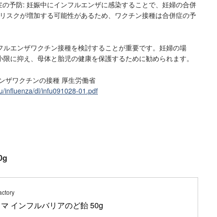
の予防: 妊娠中にインフルエンザに感染することで、妊婦の合併
のリスクが増加する可能性があるため、ワクチン接種は合併症の予
フルエンザワクチン接種を検討することが重要です。妊婦の場
小限に抑え、母体と胎児の健康を保護するために勧められます。
ンザワクチンの接種 厚生労働省
u/influenza/dl/infu091028-01.pdf
0g
ctory
マ インフルバリアのど飴 50g