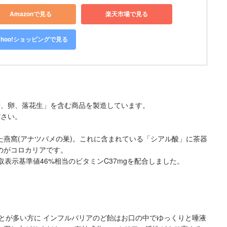
Amazonで見る
楽天市場で見る
ahoo!ショッピングで見る
麦、卵、落花生」を含む商品を製造しています。
ださい。
た燕窩(アナツバメの巣)。これに含まれている「シアル酸」に茶器
のがコロカリアです。
取表示基準値46%相当のビタミンC37mgを配合しました。
とが多い方に インフルバリアのど飴はお口の中でゆっくりと唾液