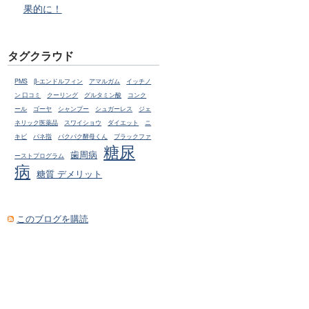
果的に！
タグクラウド
PMS
β-エンドルフィン
アマルガム
イッチノ
ン 口コミ
クーリング
グルタミン酸
コンク
ール
ゴーヤ
シャンプー
シュガーレス
ジェ
ネリック医薬品
スワイショウ
ダイエット
ニ
キビ
バネ指
パクパク酵母くん
ブラックファ
糖尿
歯周病
ーストプログラム
病
糖質 デメリット
このブログを購読