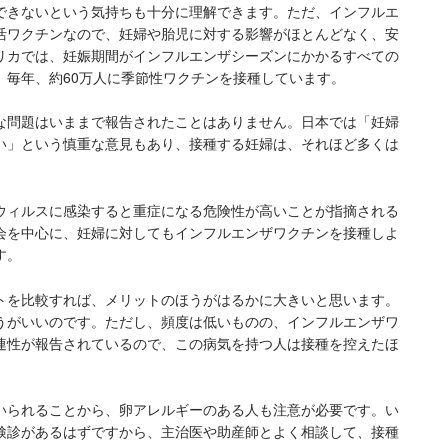
できないという気持ちも十分に理解できます。ただ、インフルエ
活ワクチンなので、妊婦や胎児に対する影響がほとんどなく、安
リカでは、妊娠期間がインフルエンザシーズンにかかるすべての
、毎年、約60万人に季節性ワクチンを接種しています。
な問題はいままで報告されたことはありません。日本では「妊婦
い」という慎重な意見もあり、接種する妊婦は、それほど多くは
ウィルスに感染すると重症になる危険性が高いことが指摘される
会を中心に、妊婦に対してもインフルエンザワクチンを接種しよ
す。
トを比較すれば、メリットのほうがはるかに大きいと思います。
うがいいのです。ただし、頻度は低いものの、インフルエンザワ
連性が報告されているので、この病気を持つ人は接種を控えたほ
いられることから、卵アレルギーのある人も注意が必要です。い
検診があるはずですから、主治医や助産師とよく相談して、接種