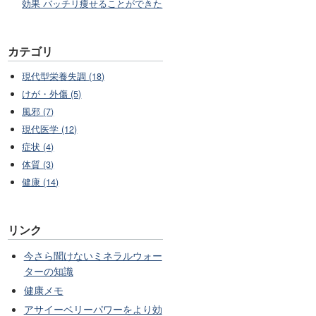
効果 バッチリ痩せることができた
カテゴリ
現代型栄養失調 (18)
けが・外傷 (5)
風邪 (7)
現代医学 (12)
症状 (4)
体質 (3)
健康 (14)
リンク
今さら聞けないミネラルウォー
ターの知識
健康メモ
アサイーベリーパワーをより効