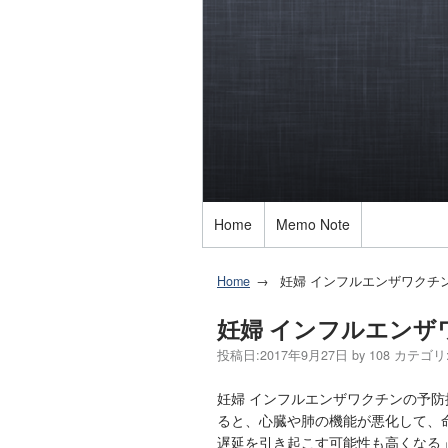
Home
Memo Note
Home
妊婦 インフルエンザワクチ
妊婦 インフルエンザ
投稿日:
2017年9月27日
by
108
カテゴリ
妊婦 インフルエンザワクチンの予
ると、心臓や肺の機能が悪化して、
遅延を引き起こす可能性も高くなる