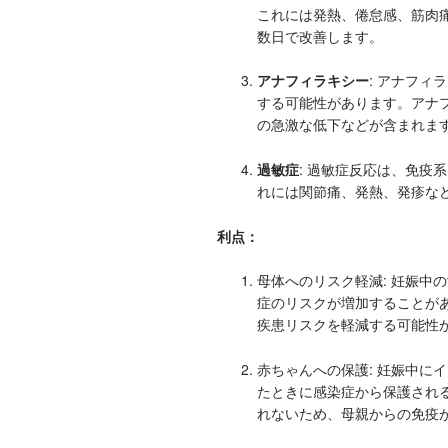
これには発熱、倦怠感、筋肉
数日で改善します。
アナフィラキシー
: アナフ
する可能性があります。アナ
の急激な低下などが含まれま
過敏症
: 過敏症反応は、免疫
れには関節痛、発熱、発疹な
利点：
母体へのリスク軽減: 妊娠中
症のリスクが増加することが
疾患リスクを軽減する可能性
赤ちゃんへの保護: 妊娠中に
たときに感染症から保護され
れないため、母親からの免疫