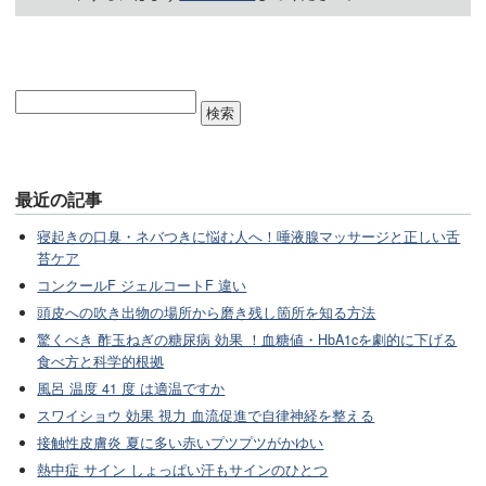
最近の記事
寝起きの口臭・ネバつきに悩む人へ！唾液腺マッサージと正しい舌
苔ケア
コンクールF ジェルコートF 違い
頭皮への吹き出物の場所から磨き残し箇所を知る方法
驚くべき 酢玉ねぎの糖尿病 効果 ！血糖値・HbA1cを劇的に下げる
食べ方と科学的根拠
風呂 温度 41 度 は適温ですか
スワイショウ 効果 視力 血流促進で自律神経を整える
接触性皮膚炎 夏に多い赤いプツプツがかゆい
熱中症 サイン しょっぱい汗もサインのひとつ