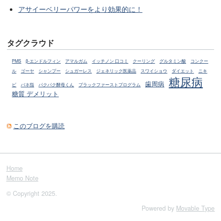
アサイーベリーパワーをより効果的に！
タグクラウド
PMS
β-エンドルフィン
アマルガム
イッチノン 口コミ
クーリング
グルタミン酸
コンクー
ル
ゴーヤ
シャンプー
シュガーレス
ジェネリック医薬品
スワイショウ
ダイエット
ニキ
糖尿病
歯周病
ビ
バネ指
パクパク酵母くん
ブラックファーストプログラム
糖質 デメリット
このブログを購読
Home
Memo Note
© Copyright 2025.
Powered by
Movable Type