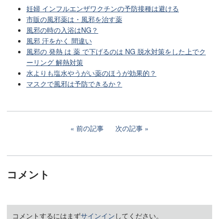
妊婦 インフルエンザワクチンの予防接種は避ける
市販の風邪薬は・風邪を治す薬
風邪の時の入浴はNG？
風邪 汗をかく 間違い
風邪の 発熱 は 薬 で下げるのは NG 脱水対策をした上でク
ーリング 解熱対策
水よりも塩水やうがい薬のほうが効果的？
マスクで風邪は予防できるか？
前の記事
次の記事
コメント
コメントするにはまず
サインイン
してください。