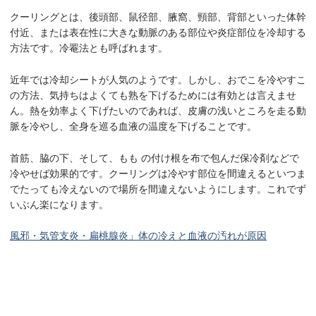
クーリングとは、後頭部、鼠径部、腋窩、頸部、背部といった体幹
付近、または表在性に大きな動脈のある部位や炎症部位を冷却する
方法です。冷罨法とも呼ばれます。
近年では冷却シートが人気のようです。しかし、おでこを冷やすこ
の方法、気持ちはよくても熟を下げるためには有効とは言えませ
ん。熱を効率よく下げたいのであれば、皮膚の浅いところを走る動
脈を冷やし、全身を巡る血液の温度を下げることです。
首筋、脇の下、そして、もも の付け根を布で包んだ保冷剤などで
冷やせば効果的です。クーリングは冷やす部位を間違えるといつま
でたっても冷えないので場所を間違えないようにします。これでず
いぶん楽になります。
風邪・気管支炎・扁桃腺炎」体の冷えと血液の汚れが原因