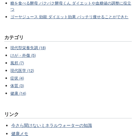
糖を食べる酵母 パクパク酵母くん ダイエットや血糖値の調整に役立
つ
ゴーヤジュース 効能 ダイエット効果 バッチリ痩せることができた
カテゴリ
現代型栄養失調 (18)
けが・外傷 (5)
風邪 (7)
現代医学 (12)
症状 (4)
体質 (3)
健康 (14)
リンク
今さら聞けないミネラルウォーターの知識
健康メモ