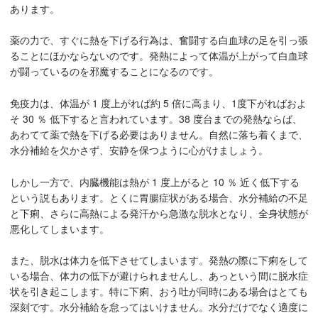
あります。
薬の力で、すぐに熱を下げる行為は、奮闘する白血球の足を引っ張
ることにほかならないのです。発熱によって体温が上がって白血球
が闘っているのを邪魔することになるのです。
免疫力は、体温が 1 度上がれば約 5 倍に高まり、1度下がればおよ
そ 30 ％ 低下すると言われています。38 度台までの発熱ならば、
あわてて薬で熱を下げる必要はありません。自然に落ち着くまで、
水分補給を欠かさず、安静を保つように心がけましょう。
しかし一方で、内臓機能は熱が 1 度上がると 10 ％ 近く低下する
という説もあります。とくに胃腸症状がある場合、水分補給の不足
と下痢、さらに高熱による発汗から急激な脱水となり、全身状態が
悪化してしまいます。
また、脱水は体力を低下させてしまいます。発熱の際に下痢をして
いる場合、体力の低下が避けられませんし、あっという間に脱水症
状を引き起こします。特に下痢、おう吐が同時にある場合はとても
深刻です。水分補給を怠ってはいけません。水分だけでなく適度に