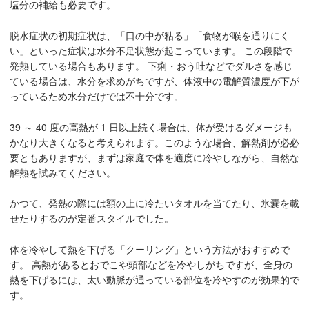
塩分の補給も必要です。
脱水症状の初期症状は、「口の中が粘る」「食物が喉を通りにく
い」といった症状は水分不足状態が起こっています。 この段階で
発熱している場合もあります。 下痢・おう吐などでダルさを感じ
ている場合は、水分を求めがちですが、体液中の電解質濃度が下が
っているため水分だけでは不十分です。
39 ～ 40 度の高熱が 1 日以上続く場合は、体が受けるダメージも
かなり大きくなると考えられます。このような場合、解熱剤が必必
要ともありますが、まずは家庭で体を適度に冷やしながら、自然な
解熱を試みてください。
かつて、発熱の際には額の上に冷たいタオルを当てたり、氷嚢を載
せたりするのが定番スタイルでした。
体を冷やして熱を下げる「クーリング」という方法がおすすめで
す。 高熱があるとおでこや頭部などを冷やしがちですが、全身の
熱を下げるには、太い動脈が通っている部位を冷やすのが効果的で
す。