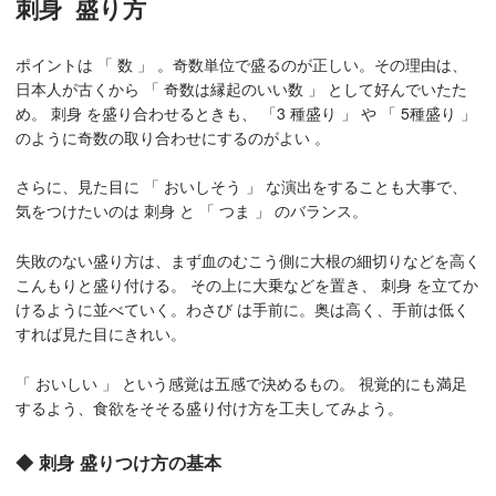
刺身 盛り方
ポイントは 「 数 」 。奇数単位で盛るのが正しい。その理由は、
日本人が古くから 「 奇数は縁起のいい数 」 として好んでいたた
め。 刺身 を盛り合わせるときも、 「3 種盛り 」 や 「 5種盛り 」
のように奇数の取り合わせにするのがよい 。
さらに、見た目に 「 おいしそう 」 な演出をすることも大事で、
気をつけたいのは 刺身 と 「 つま 」 のバランス。
失敗のない盛り方は、まず血のむこう側に大根の細切りなどを高く
こんもりと盛り付ける。 その上に大乗などを置き、 刺身 を立てか
けるように並べていく。わさび は手前に。奥は高く、手前は低く
すれば見た目にきれい。
「 おいしい 」 という感覚は五感で決めるもの。 視覚的にも満足
するよう、食欲をそそる盛り付け方を工夫してみよう。
◆ 刺身 盛りつけ方の基本