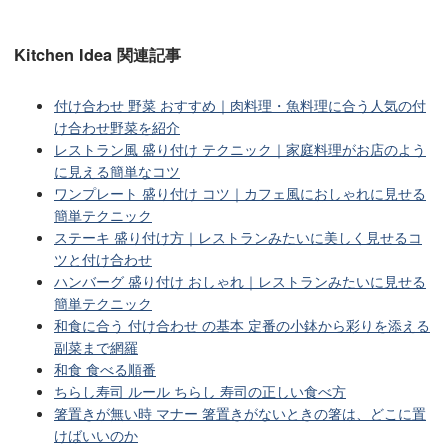
Kitchen Idea 関連記事
付け合わせ 野菜 おすすめ｜肉料理・魚料理に合う人気の付
け合わせ野菜を紹介
レストラン風 盛り付け テクニック｜家庭料理がお店のよう
に見える簡単なコツ
ワンプレート 盛り付け コツ｜カフェ風におしゃれに見せる
簡単テクニック
ステーキ 盛り付け方｜レストランみたいに美しく見せるコ
ツと付け合わせ
ハンバーグ 盛り付け おしゃれ｜レストランみたいに見せる
簡単テクニック
和食に合う 付け合わせ の基本 定番の小鉢から彩りを添える
副菜まで網羅
和食 食べる順番
ちらし寿司 ルール ちらし 寿司の正しい食べ方
箸置きが無い時 マナー 箸置きがないときの箸は、どこに置
けばいいのか