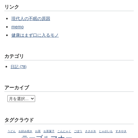
リンク
現代人の不眠の原因
memo
健康はまず口に入るモノ
カテゴリ
日記 (78)
アーカイブ
タグクラウド
うどん
お好み焼き
お茶
お茶菓子
こんにゃく
ごぼう
ささがき
じゃがいも
すきやき
テーブルマナー