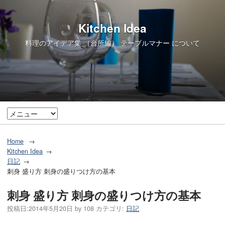
Kitchen Idea
料理のアイデア集 （台所編） テーブルマナー について
Home
Kitchen Idea
日記
刺身 盛り方 刺身の盛りつけ方の基本
刺身 盛り方 刺身の盛りつけ方の基本
投稿日:
2014年5月20日
by
108
カテゴリ:
日記