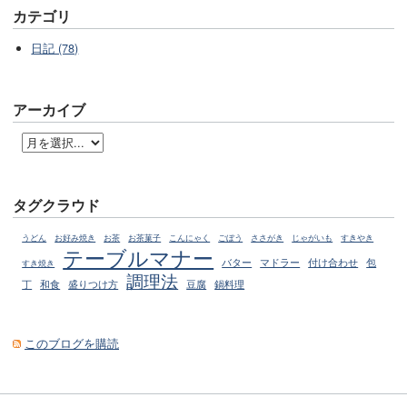
カテゴリ
日記 (78)
アーカイブ
タグクラウド
うどん
お好み焼き
お茶
お茶菓子
こんにゃく
ごぼう
ささがき
じゃがいも
すきやき
テーブルマナー
マドラー
包
バター
付け合わせ
すき焼き
調理法
丁
和食
盛りつけ方
豆腐
鍋料理
このブログを購読