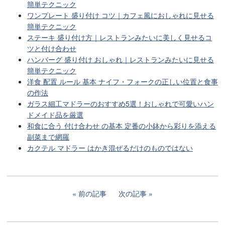
簡単テクニック
ワンプレート 盛り付け コツ｜カフェ風におしゃれに見せる
簡単テクニック
ステーキ 盛り付け方｜レストランみたいに美しく見せるコ
ツと付け合わせ
ハンバーグ 盛り付け おしゃれ｜レストランみたいに見せる
簡単テクニック
洋食 配置 ルール 基本 ナイフ・フォークの正しい位置と食事
の作法
ガラス細工マドラーのおすすめ5選！おしゃれで可愛いハン
ドメイド品を厳選
和食に合う 付け合わせ の基本 定番の小鉢から彩りを添える
副菜まで網羅
カクテル マドラー はかき混ぜるだけのものではない
前の記事
次の記事