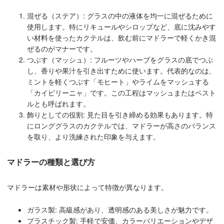
混ぜる（ステア）: グラスの中の液体を均一に混ぜるために
使用します。特にリキュールやシロップなど、底に沈みやす
い材料を使ったカクテルは、飲む前にマドラーで軽くかき混
ぜるのがマナーです。
つぶす（マッシュ）: フルーツやハーブをグラスの底でつぶ
し、香りや果汁を引き出すために使います。代表的なのは、
ミントを軽くつぶす「モヒート」やライムをマッシュする
「カイピリーニャ」です。この工程はマッシュまたはペスト
ルとも呼ばれます。
飾りとしての役割: 見た目を引き締める効果もあります。特
にロンググラスのカクテルでは、マドラーが高さのバランス
を取り、より洗練された印象を与えます。
マドラーの種類と選び方
マドラーは素材や形状によって特徴が異なります。
ガラス製: 高級感があり、透明感のある美しさが魅力です。
プラスチック製: 手軽で安価、カラーバリエーションやデザ