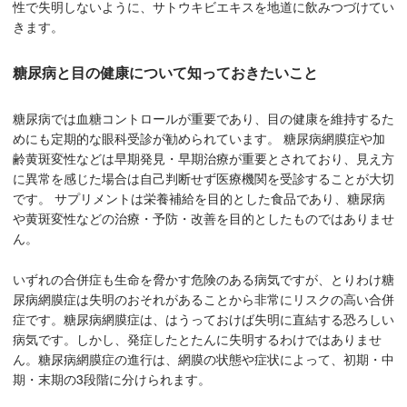
性で失明しないように、サトウキビエキスを地道に飲みつづけてい
きます。
糖尿病と目の健康について知っておきたいこと
糖尿病では血糖コントロールが重要であり、目の健康を維持するた
めにも定期的な眼科受診が勧められています。 糖尿病網膜症や加
齢黄斑変性などは早期発見・早期治療が重要とされており、見え方
に異常を感じた場合は自己判断せず医療機関を受診することが大切
です。 サプリメントは栄養補給を目的とした食品であり、糖尿病
や黄斑変性などの治療・予防・改善を目的としたものではありませ
ん。
いずれの合併症も生命を脅かす危険のある病気ですが、とりわけ糖
尿病網膜症は失明のおそれがあることから非常にリスクの高い合併
症です。糖尿病網膜症は、はうっておけば失明に直結する恐ろしい
病気です。しかし、発症したとたんに失明するわけではありませ
ん。糖尿病網膜症の進行は、網膜の状態や症状によって、初期・中
期・末期の3段階に分けられます。