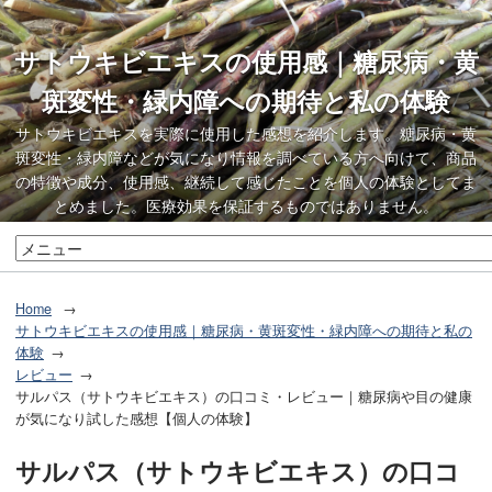
サトウキビエキスの使用感｜糖尿病・黄
斑変性・緑内障への期待と私の体験
サトウキビエキスを実際に使用した感想を紹介します。糖尿病・黄
斑変性・緑内障などが気になり情報を調べている方へ向けて、商品
の特徴や成分、使用感、継続して感じたことを個人の体験としてま
とめました。医療効果を保証するものではありません。
Home
サトウキビエキスの使用感｜糖尿病・黄斑変性・緑内障への期待と私の
体験
レビュー
サルパス（サトウキビエキス）の口コミ・レビュー｜糖尿病や目の健康
が気になり試した感想【個人の体験】
サルパス（サトウキビエキス）の口コ