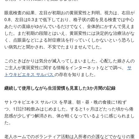
眼底検査の結果、左目が初期おの黄斑変性と判明。視力は、右目が
0.8、左目は0.3まで低下しており、格子状の図を見る検査では中心
あたりの直線がゆがんでいるだけでなく、全体的にかすんで見えま
した。まだ初期の段階とはいえ、黄斑変性には決定的な治療法がな
く、点眼薬などによる対症療法を行っていくしかないという恐ろし
い病気だと聞かされ、不安でたまりませんでした。
このときばかりは気分が滅入ってしまいました。心配した娘さんの
ご主人が黄斑変性に関する情報をインターネットなどで調べ、
サ
トウキビエキス サルパス
の存在を知りました。
継続して使用しながら生活習慣も見直した3か月間の記録
サトウキビエキス サルパス を
早速、朝・昼・晩の食後に1粒ず
つ、1日計3粒飲みはじめました。すると1ヶ月ほどたった頃から倦
怠感が少しずつ解消され、体が軽くなっているように感じられまし
た。
老人ホームでのボランティア活動は入所者の介護などでかなりの重