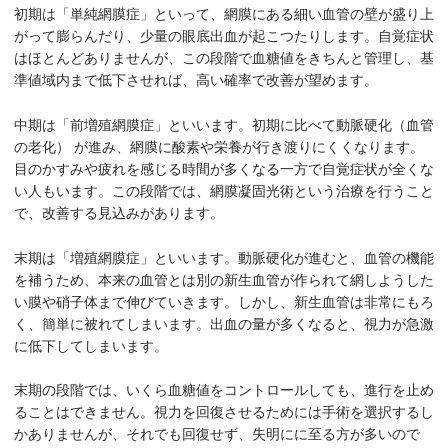
初期は「単純網膜症」といって、網膜にある細い血管の壁が盛り上
がって膨らんだり、少量の眼底出血が起こつたりします。自覚症状
はほとんどありませんが、この段階で血糖値をきちんと管理し、基
準値域内まで低下させれば、高い確率で改善が望めます。
中期は「前増殖網膜症」といいます。初期に比べて動脈硬化（血管
の老化） が進み、網膜に酸素や栄養が行き渡りにくくなります。
目のかすみや疲れを感じる時間が多くなる一方で自覚症状が全くな
い人もいます。この段階では、網膜凝固光術という治療を行うこと
で、改善する見込みがあります。
末期は「増殖網膜症」といいます。動脈硬化が進むと、血管の機能
を補うため、本来の血管とは別の新生血管が作られて網しようした
い膜や硝子体まで伸びていきます。しかし、新生血管は非常にもろ
く、簡単に被れてしまいます。出血の量が多くなると、視力が急激
に低下してしまいます。
末期の段階では、いくら血糖値をコントロールしても、進行を止め
ることはできません。視力を回復させるためには手術を選択するし
かありませんが、それでも回復せず、失明にに至る方が多いので