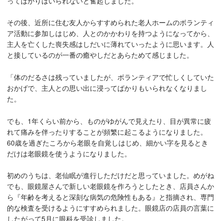
ってばかりはいられないと奮起しました。
その後、近所に住む友人からすすめられた老人ホームのボランティ
ア活動に参加しはじめ、人とのかかわりを持つようになってから、
主人を亡くした喪失感はしだいに薄れていったように思います。人
と接しているのが一番の癒やしだとあらためて感じました。
「体のだるさは残っていましたが、ボランティアで忙しくしていた
おかげで、主人との思い出に浸ってばかりもいられなくなりまし
た。
でも、1年くらい前から、ものがゆがんで見えたり、目が異常に疲
れて痛みを伴ったりすることが頻繁に起こるようになりました。
60歳を過ぎたころから老眼を自覚しはじめ、細かい字を見るとき
だけは老眼鏡を使うようになりました。
初めのうちは、老仙眠が進行しただけだと思っていました。めがね
でも、眼鏡屋さんで新しい老眼鏡を作ろうとしたとき、店員さんか
ら『年齢を考えると深刻な病気の危険性もある』と指摘され、専門
的な検査を受けるようにすすめられました。眼鏡店の店員の言葉に
したがって5月に眼科を受診しました。