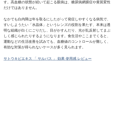
す。高血糖の状態が続いて起こる眼病は、糖尿病網膜症や黄斑変性
だけではありません。
なかでも白内障は年を取るにしたがって発症しやすくなる病気で、
すいしようたい「水晶体」というレンズの役割を果たす、本来は透
明な組織が白くにごりだし、目がかすんだり、光が乱反射してまぶ
しく感じられたりするようになります。食生活やここまでくると、
運動などの生活改善を試みても、血糖値のコントロールが難しく、
有効な対策が得られないケースが多く見られます。
サトウキビエキス 「 サルパス 」 効果 使用感 レビュー