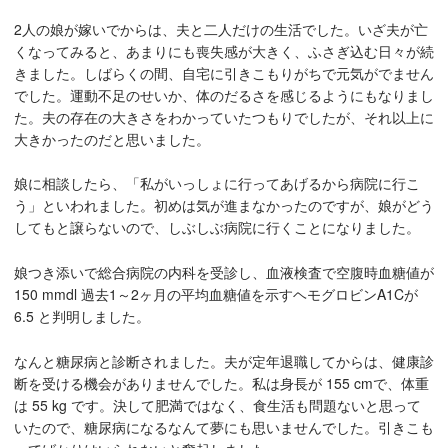
2人の娘が嫁いでからは、夫と二人だけの生活でした。いざ夫が亡
くなってみると、あまりにも喪失感が大きく、ふさぎ込む日々が続
きました。しばらくの間、自宅に引きこもりがちで元気がでません
でした。運動不足のせいか、体のだるさを感じるようにもなりまし
た。夫の存在の大きさをわかっていたつもりでしたが、それ以上に
大きかったのだと思いました。
娘に相談したら、「私がいっしょに行ってあげるから病院に行こ
う」といわれました。初めは気が進まなかったのですが、娘がどう
してもと譲らないので、しぶしぶ病院に行くことになりました。
娘つき添いで総合病院の内科を受診し、血液検査で空腹時血糖値が
150 mmdl 過去1～2ヶ月の平均血糖値を示すヘモグロビンA1Cが
6.5 と判明しました。
なんと糖尿病と診断されました。夫が定年退職してからは、健康診
断を受ける機会がありませんでした。私は身長が 155 cmで、体重
は 55 kg です。決して肥満ではなく、食生活も問題ないと思って
いたので、糖尿病になるなんて夢にも思いませんでした。引きこも