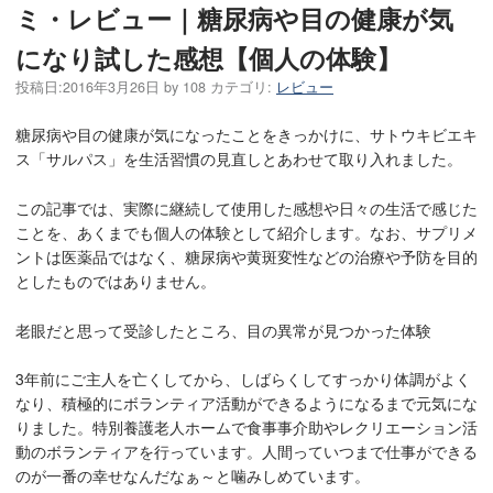
ミ・レビュー｜糖尿病や目の健康が気
になり試した感想【個人の体験】
投稿日:
2016年3月26日
by
108
カテゴリ:
レビュー
糖尿病や目の健康が気になったことをきっかけに、サトウキビエキ
ス「サルパス」を生活習慣の見直しとあわせて取り入れました。
この記事では、実際に継続して使用した感想や日々の生活で感じた
ことを、あくまでも個人の体験として紹介します。なお、サプリメ
ントは医薬品ではなく、糖尿病や黄斑変性などの治療や予防を目的
としたものではありません。
老眼だと思って受診したところ、目の異常が見つかった体験
3年前にご主人を亡くしてから、しばらくしてすっかり体調がよく
なり、積極的にボランティア活動ができるようになるまで元気にな
りました。特別養護老人ホームで食事事介助やレクリエーション活
動のボランティアを行っています。人間っていつまで仕事ができる
のが一番の幸せなんだなぁ～と噛みしめています。