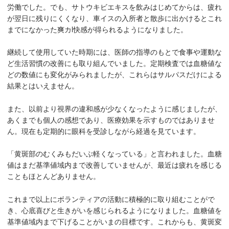
労働でした。でも、サトウキビエキスを飲みはじめてからは、疲れ
が翌日に残りにくくなり、車イスの入所者と散歩に出かけるとこれ
までになかった爽カl快感が得られるようになりました。
継続して使用していた時期には、医師の指導のもとで食事や運動な
ど生活習慣の改善にも取り組んでいました。定期検査では血糖値な
どの数値にも変化がみられましたが、これらはサルパスだけによる
結果とはいえません。
また、以前より視界の違和感が少なくなったように感じましたが、
あくまでも個人の感想であり、医療効果を示すものではありませ
ん。現在も定期的に眼科を受診しながら経過を見ています。
「黄斑部のむくみもだいぶ軽くなっている」と言われました。血糖
値はまだ基準値域内まで改善していませんが、最近は疲れを感じる
こともほとんどありません。
これまで以上にボランティアの活動に積極的に取り組むことがで
き、心底喜びと生きがいを感じられるようになりました。血糖値を
基準値域内まで下げることがいまの目標です。これからも、黄斑変