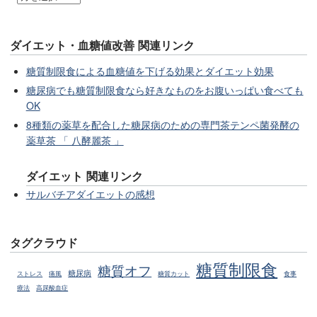
ダイエット・血糖値改善 関連リンク
糖質制限食による血糖値を下げる効果とダイエット効果
糖尿病でも糖質制限食なら好きなものをお腹いっぱい食べても
OK
8種類の薬草を配合した糖尿病のための専門茶テンペ菌発酵の
薬草茶 「 八酵麗茶 」
ダイエット 関連リンク
サルバチアダイエットの感想
タグクラウド
糖質制限食
糖質オフ
糖尿病
ストレス
痛風
糖質カット
食事
療法
高尿酸血症