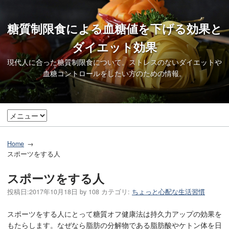
糖質制限食による血糖値を下げる効果と
ダイエット効果
現代人に合った糖質制限食について。ストレスのないダイエットや
血糖コントロールをしたい方のための情報。
Home
スポーツをする人
スポーツをする人
投稿日:
2017年10月18日
by
108
カテゴリ:
ちょっと心配な生活習慣
スポーツをする人にとって糖質オフ健康法は持久力アップの効果を
もたらします。なぜなら脂肪の分解物である脂肪酸やケトン体を日