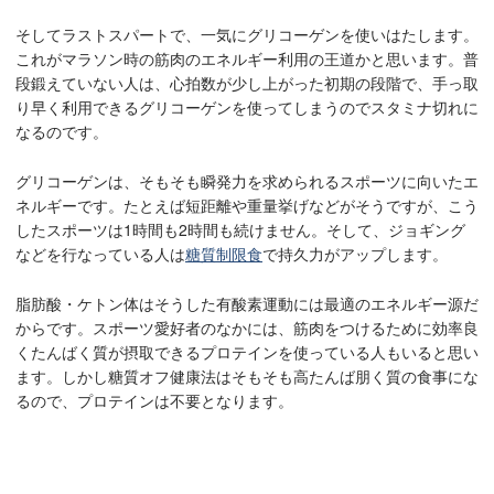
そしてラストスパートで、一気にグリコーゲンを使いはたします。
これがマラソン時の筋肉のエネルギー利用の王道かと思います。普
段鍛えていない人は、心拍数が少し上がった初期の段階で、手っ取
り早く利用できるグリコーゲンを使ってしまうのでスタミナ切れに
なるのです。
グリコーゲンは、そもそも瞬発力を求められるスポーツに向いたエ
ネルギーです。たとえば短距離や重量挙げなどがそうですが、こう
したスポーツは1時間も2時間も続けません。そして、ジョギング
などを行なっている人は
糖質制限食
で持久力がアップします。
脂肪酸・ケトン体はそうした有酸素運動には最適のエネルギー源だ
からです。スポーツ愛好者のなかには、筋肉をつけるために効率良
くたんばく質が摂取できるプロテインを使っている人もいると思い
ます。しかし糖質オフ健康法はそもそも高たんば朋く質の食事にな
るので、プロテインは不要となります。