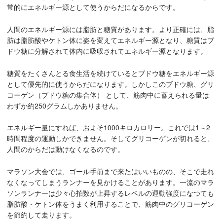
常的にエネルギー源として使うからだになるからです。
人間のエネルギー源には脂肪と糖質があります。より正確には、脂
肪は脂肪酸やケトン体に姿を変えてエネルギー源となり、糖質はブ
ドウ糖に分解されて体内に吸収されてエネルギー源となります。
糖質をたくさんとる食生活を続けているとブドウ糖をエネルギー源
として優先的に使うからだになります。しかしこのブドウ糖、グリ
コーゲン（ブドウ糖の集合体） として、筋肉中に蓄えられる量は
わずか約250グラムしかありません。
エネルギー量にすれば、およそ1000キロカロリー。これでは1～2
時間程度の運動しかできません。そしてグリコーゲンが切れると、
人間のからだは動けなくなるのです。
マラソン大会では、ゴール手前まで来たはいいものの、そこで走れ
なくなってしまうランナーを見かけることがあります。一流のマラ
ソンランナーは少々心拍数が上昇するレベルの運動強度になつても
脂肪酸・ケトン体をうまく利用することで、筋肉中のグリコーゲン
を節約して走ります。