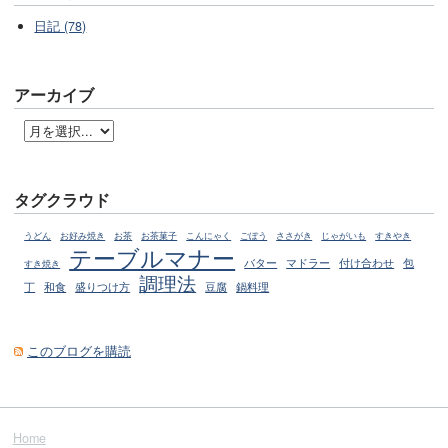
日記 (78)
アーカイブ
タグクラウド
うどん
お好み焼き
お茶
お茶菓子
こんにゃく
ごぼう
ささがき
じゃがいも
すきやき
テーブルマナー
マドラー
包
バター
付け合わせ
すき焼き
調理法
丁
和食
盛りつけ方
豆腐
鍋料理
このブログを購読
Home