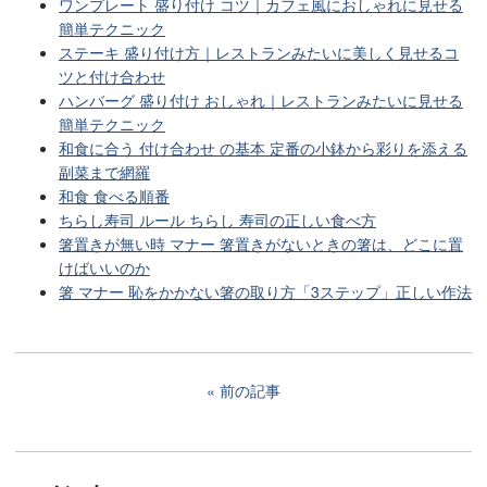
ワンプレート 盛り付け コツ｜カフェ風におしゃれに見せる
簡単テクニック
ステーキ 盛り付け方｜レストランみたいに美しく見せるコ
ツと付け合わせ
ハンバーグ 盛り付け おしゃれ｜レストランみたいに見せる
簡単テクニック
和食に合う 付け合わせ の基本 定番の小鉢から彩りを添える
副菜まで網羅
和食 食べる順番
ちらし寿司 ルール ちらし 寿司の正しい食べ方
箸置きが無い時 マナー 箸置きがないときの箸は、どこに置
けばいいのか
箸 マナー 恥をかかない箸の取り方「3ステップ」正しい作法
前の記事