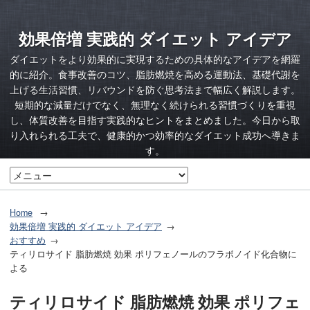
効果倍増 実践的 ダイエット アイデア
ダイエットをより効果的に実現するための具体的なアイデアを網羅
的に紹介。食事改善のコツ、脂肪燃焼を高める運動法、基礎代謝を
上げる生活習慣、リバウンドを防ぐ思考法まで幅広く解説します。
短期的な減量だけでなく、無理なく続けられる習慣づくりを重視
し、体質改善を目指す実践的なヒントをまとめました。今日から取
り入れられる工夫で、健康的かつ効率的なダイエット成功へ導きま
す。
Home
効果倍増 実践的 ダイエット アイデア
おすすめ
ティリロサイド 脂肪燃焼 効果 ポリフェノールのフラボノイド化合物に
よる
ティリロサイド 脂肪燃焼 効果 ポリフェ