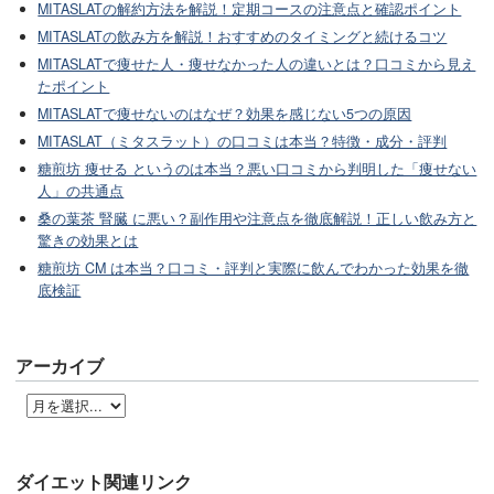
MITASLATの解約方法を解説！定期コースの注意点と確認ポイント
MITASLATの飲み方を解説！おすすめのタイミングと続けるコツ
MITASLATで痩せた人・痩せなかった人の違いとは？口コミから見え
たポイント
MITASLATで痩せないのはなぜ？効果を感じない5つの原因
MITASLAT（ミタスラット）の口コミは本当？特徴・成分・評判
糖煎坊 痩せる というのは本当？悪い口コミから判明した「痩せない
人」の共通点
桑の葉茶 腎臓 に悪い？副作用や注意点を徹底解説！正しい飲み方と
驚きの効果とは
糖煎坊 CM は本当？口コミ・評判と実際に飲んでわかった効果を徹
底検証
アーカイブ
ダイエット関連リンク