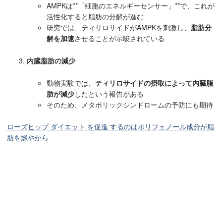
AMPKは**「細胞のエネルギーセンサー」**で、これが
活性化すると脂肪の分解が進む
研究では、ティリロサイドがAMPKを刺激し、
脂肪分
解を加速
させることが示唆されている
内臓脂肪の減少
動物実験では、
ティリロサイドの摂取によって内臓脂
肪が減少
したという報告がある
そのため、メタボリックシンドロームの予防にも期待
ローズヒップ ダイエット を促進 するのはポリフェノール成分が脂
肪を燃やから