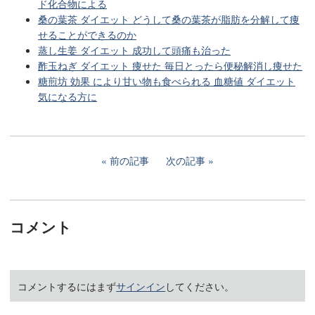
ド化合物による
桑の葉茶 ダイエット どうして桑の葉茶が脂肪を分解して痩
せることができるのか
蒸し生姜 ダイエット 成功して頭痛も治った
酢玉ねぎ ダイエット 痩せた 毎日とったら便秘解消し痩せた
糖煎坊 効果 により甘い物も食べられる 血糖値 ダイエット
気になる方に
前の記事
次の記事
コメント
コメントするにはまず
サインイン
してください。