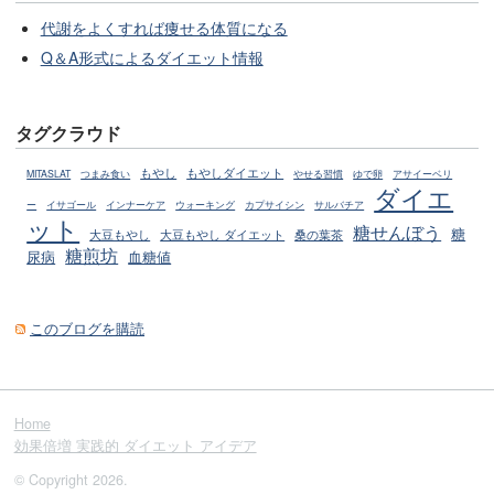
代謝をよくすれば痩せる体質になる
Q＆A形式によるダイエット情報
タグクラウド
もやしダイエット
もやし
MITASLAT
つまみ食い
やせる習慣
ゆで卵
アサイーベリ
ダイエ
ー
イサゴール
インナーケア
ウォーキング
カプサイシン
サルバチア
ット
糖せんぼう
糖
大豆もやし
大豆もやし ダイエット
桑の葉茶
糖煎坊
尿病
血糖値
このブログを購読
Home
効果倍増 実践的 ダイエット アイデア
© Copyright 2026.