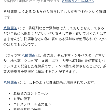
投稿日:
2023年5月25日
by
108
カテゴリ:
八酵麗茶よくあるQ&A
八酵麗茶 よくある Q & A 作り置きしても大丈夫ですか という質問
です。
八酵麗茶
には、防腐剤などの添加物は入っておりません。できる
だけ早めにお飲みください。作り置きして長く置いておくことはで
きませんが、防腐剤などの体に害のある添加物が使用されていない
のはとても安心です。
はつらつ堂
八酵麗茶
は、桑の葉、ギムネマ・シルベスタ、クマザ
サ、柿の葉、クコの実、玄米、黒豆、大麦の8種類の天然茶葉をバ
ランスよく配合した発酵茶です。テンペ菌で発酵させることで、茶
葉の栄養素を効率的に抽出することができます。
八酵麗茶
には、以下のような健康効果が期待されています。
血糖値のコントロール
血圧の低下
コレステロール値の低下
脂質異常症の改善