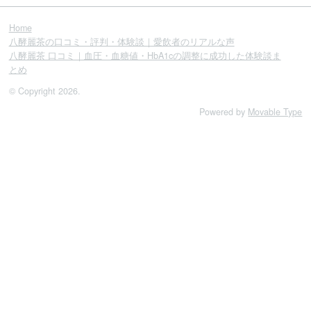
Home
八酵麗茶の口コミ・評判・体験談｜愛飲者のリアルな声
八酵麗茶 口コミ｜血圧・血糖値・HbA1cの調整に成功した体験談ま
とめ
© Copyright 2026.
Powered by
Movable Type