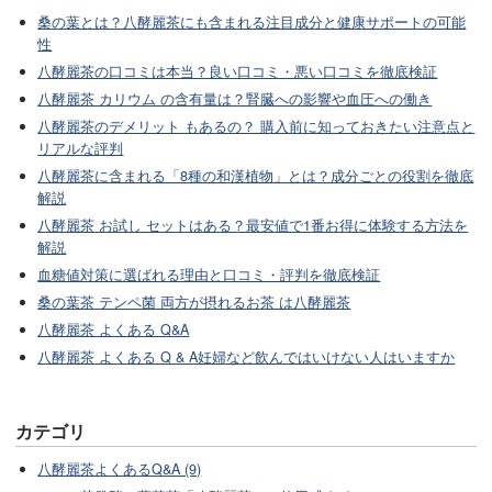
桑の葉とは？八酵麗茶にも含まれる注目成分と健康サポートの可能
性
八酵麗茶の口コミは本当？良い口コミ・悪い口コミを徹底検証
八酵麗茶 カリウム の含有量は？腎臓への影響や血圧への働き
八酵麗茶のデメリット もあるの？ 購入前に知っておきたい注意点と
リアルな評判
八酵麗茶に含まれる「8種の和漢植物」とは？成分ごとの役割を徹底
解説
八酵麗茶 お試し セットはある？最安値で1番お得に体験する方法を
解説
血糖値対策に選ばれる理由と口コミ・評判を徹底検証
桑の葉茶 テンペ菌 両方が摂れるお茶 は八酵麗茶
八酵麗茶 よくある Q&A
八酵麗茶 よくある Q & A妊婦など飲んではいけない人はいますか
カテゴリ
八酵麗茶よくあるQ&A (9)