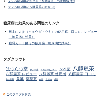
テンペ菌発酵の薬草茶「八酵麗茶」の使用感 (12)
テンペ菌発酵の八酵麗茶の紹介 (5)
糖尿病に効果のある関連のリンク
日本山人参（ヒュウガトウキ）の使用感、口コミ、レビュー
（糖尿病に効果）
糖質カット酵母の使用感（糖尿病に効果）
タグクラウド
八酵麗茶
はつらつ堂
ンペ菌
テンペ菌
ヘモグロビンA1C
八酵麗茶 レビュー
八酵麗茶 使用感
八酵麗茶 口コミ
発酵
薬草茶
桑の葉茶
血圧
血糖値
通販
このブログを購読